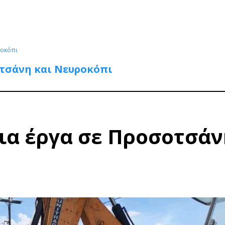
ροκόπι
οτσάνη και Νευροκόπι
ια έργα σε Προσοτσάν