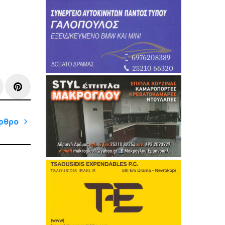
e+
inkedIn
Pinterest
ρθρο
Next
Post