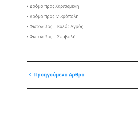
⦁ Δρόμο προς Χαριτωμένη
⦁ Δρόμο προς Μικρόπολη
⦁ Φωτολίβος – Καλός Αγρός
⦁ Φωτολίβος – Συμβολή
Πλοήγηση
Προηγούμενο Άρθρο
άρθρων
Previous
Post