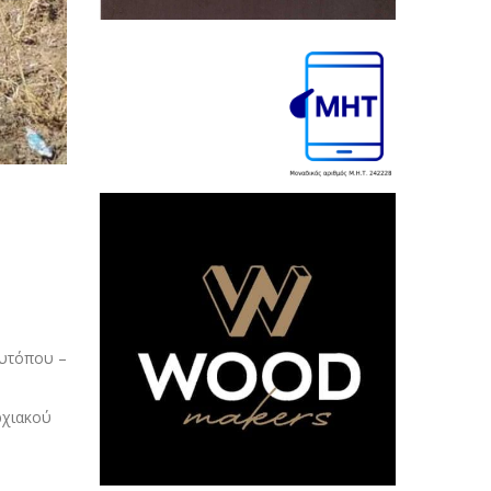
θυτόπου –
ρχιακού