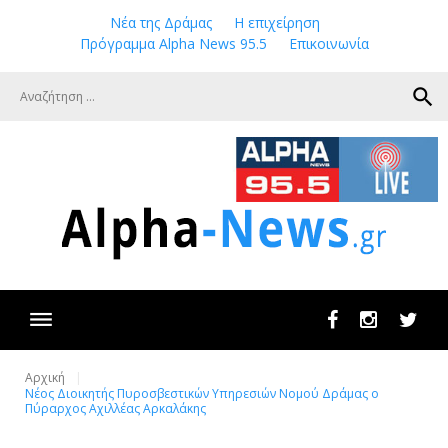
Skip
Νέα της Δράμας
Η επιχείρηση
to
Πρόγραμμα Alpha News 95.5
Επικοινωνία
content
search
Facebook
Instagram
Twit
Αρχική
Νέος Διοικητής Πυροσβεστικών Υπηρεσιών Νομού Δράμας ο
Πύραρχος Αχιλλέας Αρκαλάκης