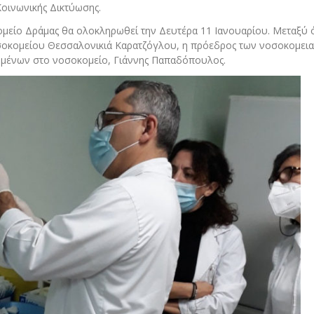
οινωνικής Δικτύωσης.
μείο Δράμας θα ολοκληρωθεί την Δευτέρα 11 Ιανουαρίου. Μεταξύ
οσοκομείου Θεσσαλονικιά Καρατζόγλου, η πρόεδρος των νοσοκομει
ομένων στο νοσοκομείο, Γιάννης Παπαδόπουλος.