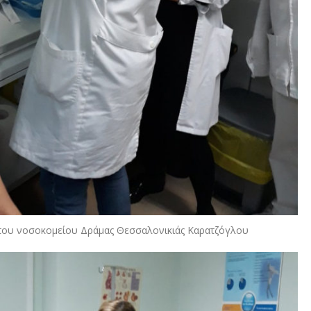
ς του νοσοκομείου Δράμας Θεσσαλονικιάς Καρατζόγλου