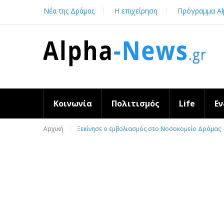
Skip
Νέα της Δράμας
Η επιχείρηση
Πρόγραμμα Al
to
content
Κοινωνία
Πολιτισμός
Life
Ε
Αρχική
Ξεκίνησε ο εμβολιασμός στο Νοσοκομείο Δράμας