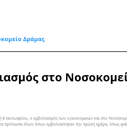
οκομείο Δράμας
λιασμός στο Νοσοκομε
υή 8 Ιανουαρίου, ο εμβολιασμός των υγειονομικών και στο Νοσοκομ
στα πρόσωπα όλων όσων εμβολιάστηκαν την πρώτη ημέρα, όπως φαί