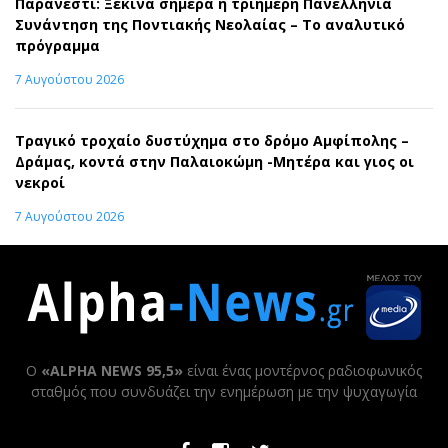
Παρανέστι: Ξεκινά σήμερα η τριήμερη Πανελλήνια
Συνάντηση της Ποντιακής Νεολαίας – Το αναλυτικό
πρόγραμμα
7 Αυγούστου 2026
Τραγικό τροχαίο δυστύχημα στο δρόμο Αμφίπολης –
Δράμας, κοντά στην Παλαιοκώμη -Μητέρα και γιος οι
νεκροί
7 Αυγούστου 2026
Ο
«ALPHA NEWS 95,5»
είναι ένας μοντέρνος ραδιοφωνικός
σταθμός που συνδυάζει την ενημέρωση με την ψυχαγωγία