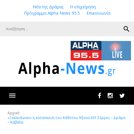
Skip
Νέα της Δράμας
Η επιχείρηση
to
Πρόγραμμα Alpha News 95.5
Επικοινωνία
content
search
Facebook
Instagram
Twit
Αρχική
«Ξεκλειδώνει» η κατασκευή του Κάθετου Άξονα Ε61 Σέρρες – Δράμα
– Καβάλα