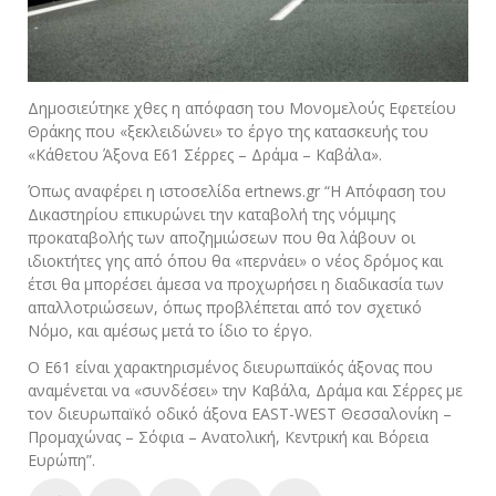
Δημοσιεύτηκε χθες η απόφαση του Μονομελούς Εφετείου
Θράκης που «ξεκλειδώνει» το έργο της κατασκευής του
«Κάθετου Άξονα Ε61 Σέρρες – Δράμα – Καβάλα».
Όπως αναφέρει η ιστοσελίδα ertnews.gr “Η Απόφαση του
Δικαστηρίου επικυρώνει την καταβολή της νόμιμης
προκαταβολής των αποζημιώσεων που θα λάβουν οι
ιδιοκτήτες γης από όπου θα «περνάει» ο νέος δρόμος και
έτσι θα μπορέσει άμεσα να προχωρήσει η διαδικασία των
απαλλοτριώσεων, όπως προβλέπεται από τον σχετικό
Νόμο, και αμέσως μετά το ίδιο το έργο.
Ο Ε61 είναι χαρακτηρισμένος διευρωπαϊκός άξονας που
αναμένεται να «συνδέσει» την Καβάλα, Δράμα και Σέρρες με
τον διευρωπαïκό οδικό άξονα EAST-WEST Θεσσαλονίκη –
Προμαχώνας – Σόφια – Ανατολική, Κεντρική και Βόρεια
Ευρώπη”.