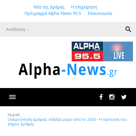
Skip
Νέα της Δράμας
Η επιχείρηση
to
Πρόγραμμα Alpha News 95.5
Επικοινωνία
content
search
Facebook
Instagram
Twit
Αρχική
Ονειρούπολη Δράμας: Αλλάζει χώρο από το 2026 – Η πρόταση του
Δήμου Δράμας