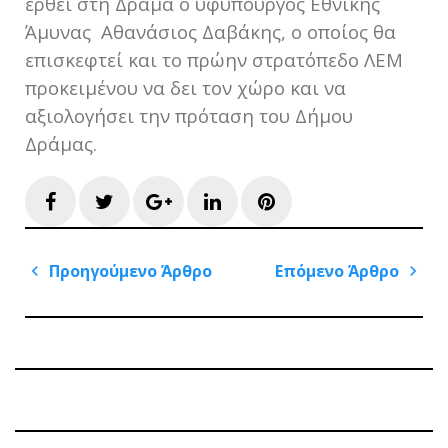
έρθει στη Δράμα ο υφυπουργός Εθνικής
Άμυνας Αθανάσιος Δαβάκης, ο οποίος θα
επισκεφτεί και το πρώην στρατόπεδο ΛΕΜ
προκειμένου να δει τον χώρο και να
αξιολογήσει την πρόταση του Δήμου
Δράμας.
Facebook
Twitter
Google+
LinkedIn
Pinterest
Πλοήγηση
Προηγούμενο Άρθρο
Επόμενο Άρθρο
άρθρων
Previous
Next
Post
Post