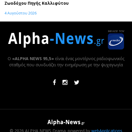
Ζωοδόχου Πηγής Καλλιφύτου
4 Αυγούστου 2026
Ο
«ALPHA NEWS 95,5»
είναι ένας μοντέρνος ραδιοφωνικός
σταθμός που συνδυάζει την ενημέρωση με την ψυχαγωγία
Facebook
Instagram
Twitter
© 2026 ALPHA NEWS Drama. powered by
webApplications