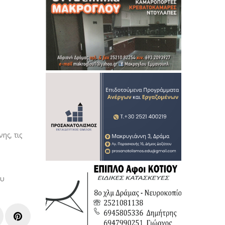
ης, τις
ου
e+
inkedIn
Pinterest