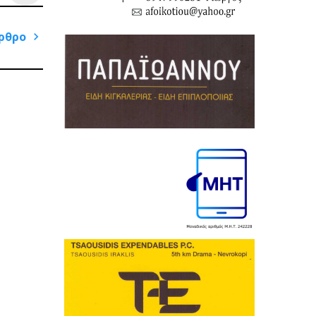
ρθρο
Next
Post