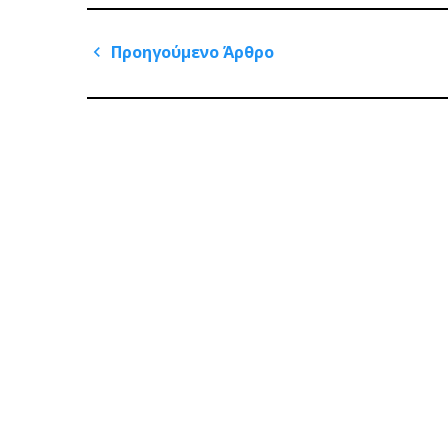
Πλοήγηση
Προηγούμενο Άρθρο
άρθρων
Previous
Post