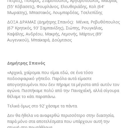
Πέτριτς), Πολίμος, Σταμόπουλος, Αργυρόπουλος, Μαυριάς
(55′ Κόβασετς), Φουρλάνος, Ελευθεριάδης, Κολ (64′
Μωραϊτης), Μπαστακός, Λουμπαρδέας, Τσελεπίδης
ΔΟΞΑ ΔΡΑΜΑΣ (Δημήτρης Σπανός): Μένκα, Ρεβυθόπουλος
(67′ Κρητικός, 93′ Σαμπανίδης), Σιώπης, Ρουγκάλας,
Καψάλης, Ανδρέου, Μακρής, Λεμονής, Μάρτινς (89′
Αυγενικού), Μπαϊκαρά, Δούμτσιος
Δημήτρης Σπανός
«Αρχικά, χαίρομαι που είμαι εδώ, σε ένα τόσο
ποδοσφαιρικό γήπεδο. Παρόλα αυτά είμαστε
απογοητευμένοι που δεν πήραμε τα μέγιστα από αυτόν τον
αγώνα. Πιεστήκαμε πολύ από την Παναχαΐκή, αλλά σίγουρα
θέλαμε το κάτι παραπάνω.
Τελικά όμως στο 92’ χάσαμε τα πάντα.
Δεν θα ήθελα να αναφερθώ περισσότερο στην διαιτησία,
παρά μόνο στα αποτελέσματα που υπάρχουν αυτή την
στιγμή στο πρωτάθλημα.