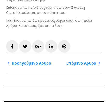
Επίσης να πω πολλά συγχαρητήρια στον Σωκράτη
Οφρυδόπουλο και στους παίκτες του.
Και τέλος να πω ότι είμαστε σίγουροι όλοι, ότι η Δόξα
Δράμας θα τα καταφέρει στο τέλος».
Facebook
Twitter
Google+
LinkedIn
Pinterest
Πλοήγηση
Προηγούμενο Άρθρο
Επόμενο Άρθρο
άρθρων
Previous
Next
Post
Post