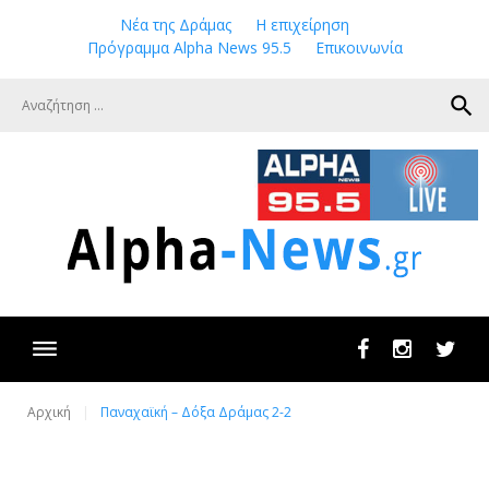
Skip
Νέα της Δράμας
Η επιχείρηση
to
Πρόγραμμα Alpha News 95.5
Επικοινωνία
content
search
Facebook
Instagram
Twit
Αρχική
Παναχαϊκή – Δόξα Δράμας 2-2