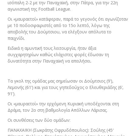
ισόπαλη 2-2 με την Παναχαϊκή, στην Πάτρα, για την 22η
αγωνιστική της Football League.
Οι «μαυραετοί» κατάφεραν, παρά το γεγονός ότι αγωνίζοταν
με 10 ποδοσφαιριστές από το 15ο λεπτό, λόγω της
αποβολής του Δούμτσιου, να ελέγξουν απόλυτα το
παιχνίδι.
Ειδικά η αμυντική τους λειτουργία, ήταν άξια
συγχαρητηρίων καθώς ελάχιστες φορές έδωσαν τη
δυνατότητα στην Παναχαϊκή να απειλήσει.
Τα γκολ της ομάδας μας σημείωσαν οι Δούμτσιος (9’),
Λεμονής (61’) και για τους γηπεδούχος ο Ελευθεριάδης (6’,
91’).
Οι «μαυραετοί» την ερχόμενη Κυριακή υποδέχονται στη
Δράμα, τον 2ο στη βαθμολογία Απόλλων Λάρισας.
Οι συνθέσεις των δύο ομάδων:
ΠΑΝΑΧΑΪΚΗ (Σωκράτης Οφρυδόπουλος): Σούλης (45′