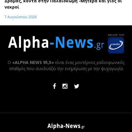
Δράμας, κοντά στην Παλαιοκώμη -Μητέρα και γιος οι
νεκροί
7 Αυγούστου 2026
Ο
«ALPHA NEWS 95,5»
είναι ένας μοντέρνος ραδιοφωνικός
σταθμός που συνδυάζει την ενημέρωση με την ψυχαγωγία
Facebook
Instagram
Twitter