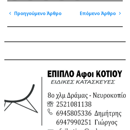
Πλοήγηση
Προηγούμενο Άρθρο
Επόμενο Άρθρο
άρθρων
Previous
Next
Post
Post