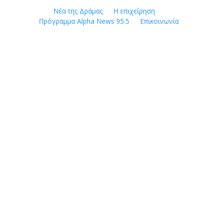
Skip
Νέα της Δράμας
Η επιχείρηση
to
Πρόγραμμα Alpha News 95.5
Επικοινωνία
content