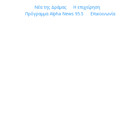
Skip
Νέα της Δράμας
Η επιχείρηση
to
Πρόγραμμα Alpha News 95.5
Επικοινωνία
content