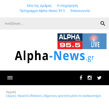
Skip
Νέα της Δράμας
Η επιχείρηση
to
Πρόγραμμα Alpha News 95.5
Επικοινωνία
content
search
Facebook
Instagram
Twit
Αρχική
Σέρρες: Φρικτός θάνατος 26χρονου φοιτητή μέσα σε ανελκυστήρα