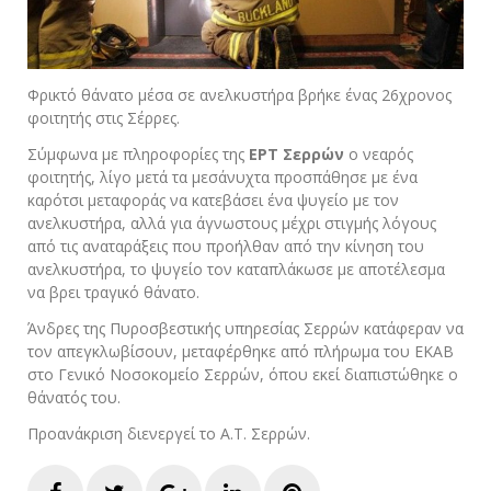
Φρικτό θάνατο μέσα σε ανελκυστήρα βρήκε ένας 26χρονος
φοιτητής στις Σέρρες.
Σύμφωνα με πληροφορίες της
ΕΡΤ Σερρών
ο νεαρός
φοιτητής, λίγο μετά τα μεσάνυχτα προσπάθησε με ένα
καρότσι μεταφοράς να κατεβάσει ένα ψυγείο με τον
ανελκυστήρα, αλλά για άγνωστους μέχρι στιγμής λόγους
από τις αναταράξεις που προήλθαν από την κίνηση του
ανελκυστήρα, το ψυγείο τον καταπλάκωσε με αποτέλεσμα
να βρει τραγικό θάνατο.
Άνδρες της Πυροσβεστικής υπηρεσίας Σερρών κατάφεραν να
τον απεγκλωβίσουν, μεταφέρθηκε από πλήρωμα του ΕΚΑΒ
στο Γενικό Νοσοκομείο Σερρών, όπου εκεί διαπιστώθηκε ο
θάνατός του.
Προανάκριση διενεργεί το Α.Τ. Σερρών.