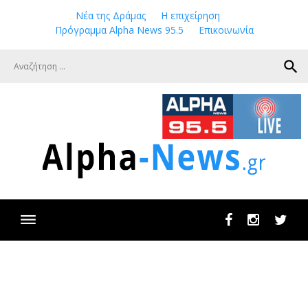
Skip
Νέα της Δράμας
Η επιχείρηση
to
Πρόγραμμα Alpha News 95.5
Επικοινωνία
content
search
Facebook
Instagram
Twit