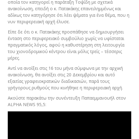
οποία τον κατηγορεί η παράταξη Τοψίδη με σχετικά
ανακοίνωση, επειδή ο κ. Πατακάκης επανειλημμένως και
αδίκως τον κατηγόρησε ότι λέει ψέματα για ένα θέμα, που η
νυν περιφερειακή αρχή έλυσε.
Είπε δε ότι ο κ. Πατακάκης προσπάθησε να δημιουργήσει
ένταση στο περιφερειακό συμβούλιο χωρίς να υφίσταται
πραγματικός λόγος, αφού η καθυστέρηση στη λειτουργία
του χιονοδρομικού κέντρου είναι μόλις τρείς – τέσσερις
μέρες.
Αντί να ανοίξει στις 16 του μήνα σύμφωνα με την αρχική
ανακοίνωση, θα ανοίξει στις 20 Δεκεμβρίου και αυτό
εξαιτίας γραφειοκρατικών διαδικασιών, παρά τους
γρήγορους ρυθμούς που κινήθηκε η περιφερειακή αρχή.
Ακούστε παρακάτω την συνέντευξη Παπαεμμανουήλ στον
ALPHA NEWS 95,5: