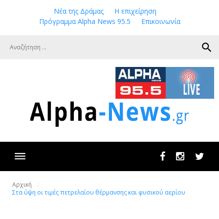
Skip
Νέα της Δράμας
Η επιχείρηση
to
Πρόγραμμα Alpha News 95.5
Επικοινωνία
content
search
Facebook
Instagram
Twit
Αρχική
Στα ύψη οι τιμές πετρελαίου θέρμανσης και φυσικού αερίου