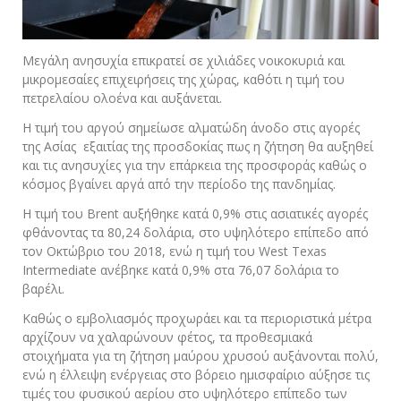
Μεγάλη ανησυχία επικρατεί σε χιλιάδες νοικοκυριά και
μικρομεσαίες επιχειρήσεις της χώρας, καθότι η τιμή του
πετρελαίου ολοένα και αυξάνεται.
Η τιμή του αργού σημείωσε αλματώδη άνοδο στις αγορές
της Ασίας εξαιτίας της προσδοκίας πως η ζήτηση θα αυξηθεί
και τις ανησυχίες για την επάρκεια της προσφοράς καθώς ο
κόσμος βγαίνει αργά από την περίοδο της πανδημίας.
Η τιμή του Brent αυξήθηκε κατά 0,9% στις ασιατικές αγορές
φθάνοντας τα 80,24 δολάρια, στο υψηλότερο επίπεδο από
τον Οκτώβριο του 2018, ενώ η τιμή του West Texas
Intermediate ανέβηκε κατά 0,9% στα 76,07 δολάρια το
βαρέλι.
Καθώς ο εμβολιασμός προχωράει και τα περιοριστικά μέτρα
αρχίζουν να χαλαρώνουν φέτος, τα προθεσμιακά
στοιχήματα για τη ζήτηση μαύρου χρυσού αυξάνονται πολύ,
ενώ η έλλειψη ενέργειας στο βόρειο ημισφαίριο αύξησε τις
τιμές του φυσικού αερίου στο υψηλότερο επίπεδο των