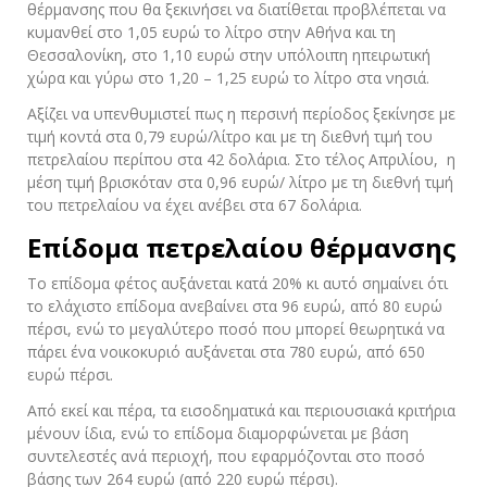
θέρμανσης που θα ξεκινήσει να διατίθεται προβλέπεται να
κυμανθεί στο 1,05 ευρώ το λίτρο στην Αθήνα και τη
Θεσσαλονίκη, στο 1,10 ευρώ στην υπόλοιπη ηπειρωτική
χώρα και γύρω στο 1,20 – 1,25 ευρώ το λίτρο στα νησιά.
Αξίζει να υπενθυμιστεί πως η περσινή περίοδος ξεκίνησε με
τιμή κοντά στα 0,79 ευρώ/λίτρο και με τη διεθνή τιμή του
πετρελαίου περίπου στα 42 δολάρια. Στο τέλος Απριλίου, η
μέση τιμή βρισκόταν στα 0,96 ευρώ/ λίτρο με τη διεθνή τιμή
του πετρελαίου να έχει ανέβει στα 67 δολάρια.
Επίδομα πετρελαίου θέρμανσης
Το επίδομα φέτος αυξάνεται κατά 20% κι αυτό σημαίνει ότι
το ελάχιστο επίδομα ανεβαίνει στα 96 ευρώ, από 80 ευρώ
πέρσι, ενώ το μεγαλύτερο ποσό που μπορεί θεωρητικά να
πάρει ένα νοικοκυριό αυξάνεται στα 780 ευρώ, από 650
ευρώ πέρσι.
Από εκεί και πέρα, τα εισοδηματικά και περιουσιακά κριτήρια
μένουν ίδια, ενώ το επίδομα διαμορφώνεται με βάση
συντελεστές ανά περιοχή, που εφαρμόζονται στο ποσό
βάσης των 264 ευρώ (από 220 ευρώ πέρσι).