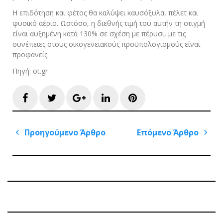
Η επιδότηση και φέτος θα καλύψει καυσόξυλα, πέλετ και
φυσικό αέριο. Ωστόσο, η διεθνής τιμή του αυτήν τη στιγμή
είναι αυξημένη κατά 130% σε σχέση με πέρυσι, με τις
συνέπειες στους οικογενειακούς προϋπολογισμούς είναι
προφανείς.
Πηγή: ot.gr
Facebook
Twitter
Google+
LinkedIn
Pinterest
Πλοήγηση
Προηγούμενο Άρθρο
Επόμενο Άρθρο
άρθρων
Previous
Next
Post
Post