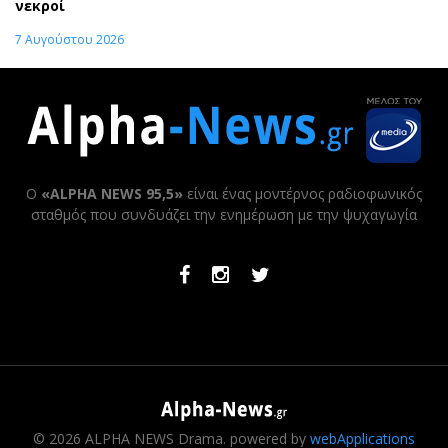
νεκροί
7 Αυγούστου 2026
Ο
«ALPHA NEWS 95,5»
είναι ένας μοντέρνος ραδιοφωνικός
σταθμός που συνδυάζει την ενημέρωση με την ψυχαγωγία
Facebook
Instagram
Twitter
© 2026 ALPHA NEWS Drama. powered by
webApplications