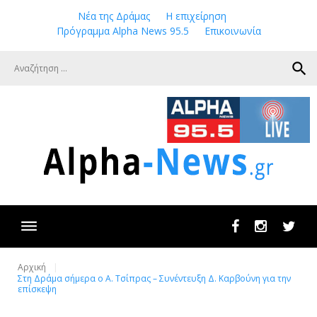
Skip
Νέα της Δράμας
Η επιχείρηση
to
Πρόγραμμα Alpha News 95.5
Επικοινωνία
content
search
Facebook
Instagram
Twit
Αρχική
Στη Δράμα σήμερα ο Α. Τσίπρας – Συνέντευξη Δ. Καρβούνη για την
επίσκεψη