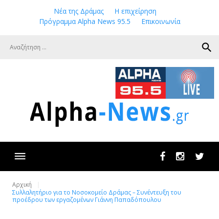
Skip
Νέα της Δράμας
Η επιχείρηση
to
Πρόγραμμα Alpha News 95.5
Επικοινωνία
content
search
Facebook
Instagram
Twit
Αρχική
Συλλαλητήριο για το Νοσοκομείο Δράμας – Συνέντευξη του
προέδρου των εργαζομένων Γιάννη Παπαδόπουλου