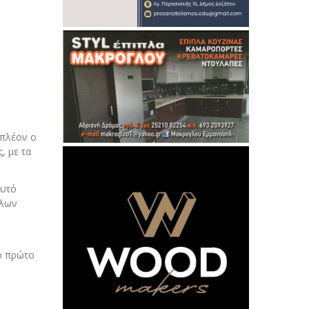
 πλέον ο
, με τα
αυτό
λλων
ο πρώτο