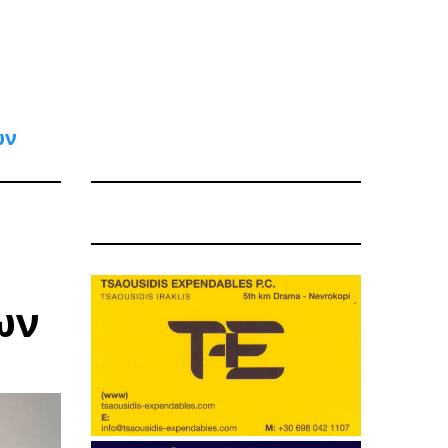
ων
ων