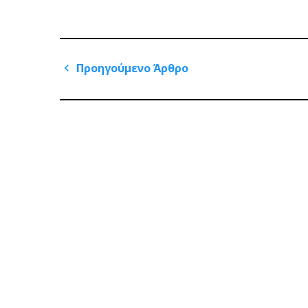
Πλοήγηση
Προηγούμενο Άρθρο
άρθρων
Previous
Post