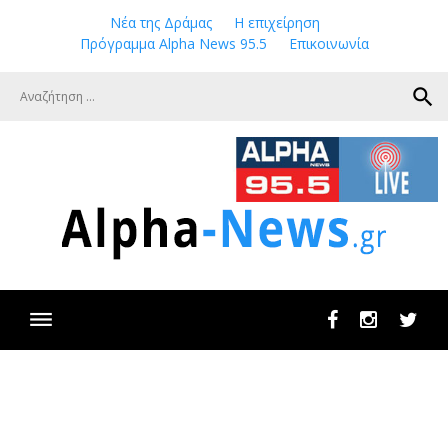
Skip
Νέα της Δράμας
Η επιχείρηση
to
Πρόγραμμα Alpha News 95.5
Επικοινωνία
content
search
Facebook
Instagram
Twit