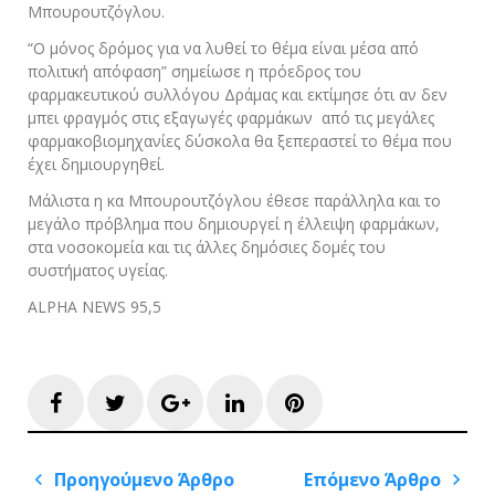
Μπουρουτζόγλου.
“Ο μόνος δρόμος για να λυθεί το θέμα είναι μέσα από
πολιτική απόφαση” σημείωσε η πρόεδρος του
φαρμακευτικού συλλόγου Δράμας και εκτίμησε ότι αν δεν
μπει φραγμός στις εξαγωγές φαρμάκων από τις μεγάλες
φαρμακοβιομηχανίες δύσκολα θα ξεπεραστεί το θέμα που
έχει δημιουργηθεί.
Μάλιστα η κα Μπουρουτζόγλου έθεσε παράλληλα και το
μεγάλο πρόβλημα που δημιουργεί η έλλειψη φαρμάκων,
στα νοσοκομεία και τις άλλες δημόσιες δομές του
συστήματος υγείας.
ALPHA NEWS 95,5
Facebook
Twitter
Google+
LinkedIn
Pinterest
Πλοήγηση
Προηγούμενο Άρθρο
Επόμενο Άρθρο