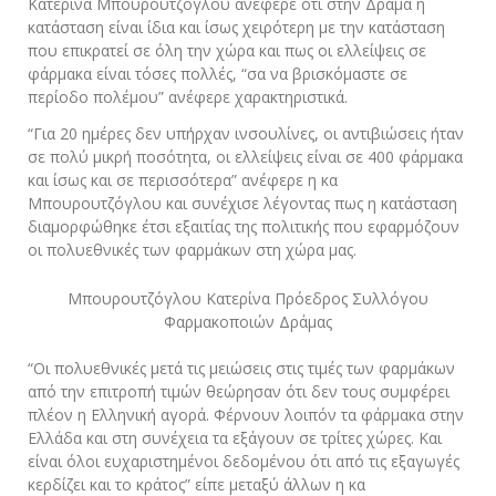
Κατερίνα Μπουρουτζόγλου ανέφερε ότι στην Δράμα η
κατάσταση είναι ίδια και ίσως χειρότερη με την κατάσταση
που επικρατεί σε όλη την χώρα και πως οι ελλείψεις σε
φάρμακα είναι τόσες πολλές, “σα να βρισκόμαστε σε
περίοδο πολέμου” ανέφερε χαρακτηριστικά.
“Για 20 ημέρες δεν υπήρχαν ινσουλίνες, οι αντιβιώσεις ήταν
σε πολύ μικρή ποσότητα, οι ελλείψεις είναι σε 400 φάρμακα
και ίσως και σε περισσότερα” ανέφερε η κα
Μπουρουτζόγλου και συνέχισε λέγοντας πως η κατάσταση
διαμορφώθηκε έτσι εξαιτίας της πολιτικής που εφαρμόζουν
οι πολυεθνικές των φαρμάκων στη χώρα μας.
Μπουρουτζόγλου Κατερίνα Πρόεδρος Συλλόγου
Φαρμακοποιών Δράμας
“Οι πολυεθνικές μετά τις μειώσεις στις τιμές των φαρμάκων
από την επιτροπή τιμών θεώρησαν ότι δεν τους συμφέρει
πλέον η Ελληνική αγορά. Φέρνουν λοιπόν τα φάρμακα στην
Ελλάδα και στη συνέχεια τα εξάγουν σε τρίτες χώρες. Και
είναι όλοι ευχαριστημένοι δεδομένου ότι από τις εξαγωγές
κερδίζει και το κράτος” είπε μεταξύ άλλων η κα