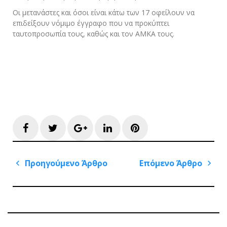
Οι μετανάστες και όσοι είναι κάτω των 17 οφείλουν να
επιδείξουν νόμιμο έγγραφο που να προκύπτει
ταυτοπροσωπία τους, καθώς και τον ΑΜΚΑ τους.
Facebook
Twitter
Google+
LinkedIn
Pinterest
Πλοήγηση
Προηγούμενο Άρθρο
Επόμενο Άρθρο
άρθρων
Previous
Next
Post
Post