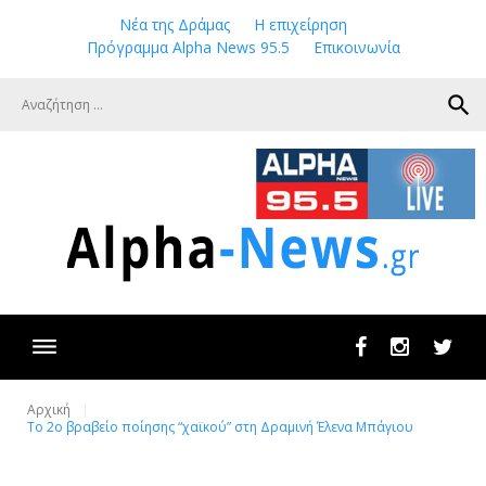
Skip
Νέα της Δράμας
Η επιχείρηση
to
Πρόγραμμα Alpha News 95.5
Επικοινωνία
content
search
Facebook
Instagram
Twit
Αρχική
Το 2ο βραβείο ποίησης “χαϊκού” στη Δραμινή Έλενα Μπάγιου