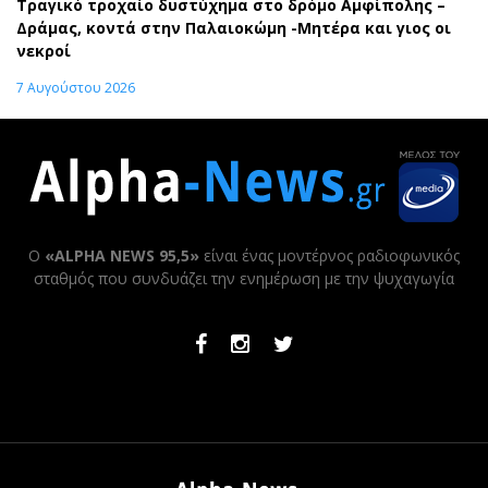
Τραγικό τροχαίο δυστύχημα στο δρόμο Αμφίπολης –
Δράμας, κοντά στην Παλαιοκώμη -Μητέρα και γιος οι
νεκροί
7 Αυγούστου 2026
Ο
«ALPHA NEWS 95,5»
είναι ένας μοντέρνος ραδιοφωνικός
σταθμός που συνδυάζει την ενημέρωση με την ψυχαγωγία
Facebook
Instagram
Twitter