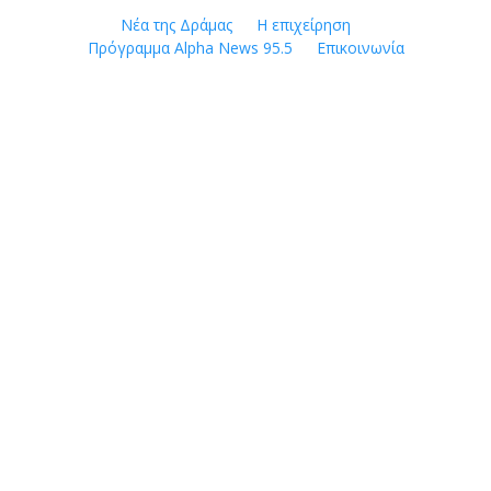
Skip
Νέα της Δράμας
Η επιχείρηση
to
Πρόγραμμα Alpha News 95.5
Επικοινωνία
content