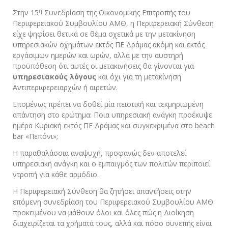
η
Στην 15
Συνεδρίαση της Οικονομικής Επιτροπής του
Περιφερειακού Συμβουλίου ΑΜΘ, η Περιφερειακή Σύνθεση
είχε ψηφίσει θετικά σε θέμα σχετικά με την μετακίνηση
υπηρεσιακών οχημάτων εκτός ΠΕ Δράμας ακόμη και εκτός
εργάσιμων ημερών και ωρών, αλλά με την αυστηρή
προϋπόθεση ότι αυτές οι μετακινήσεις θα γίνονται για
υπηρεσιακούς λόγους
και όχι για τη μετακίνηση
Αντιπεριφερειαρχών ή αιρετών.
Επομένως πρέπει να δοθεί μία πειστική και τεκμηριωμένη
απάντηση στο ερώτημα: Ποια υπηρεσιακή ανάγκη προέκυψε
ημέρα Κυριακή εκτός ΠΕ Δράμας και συγκεκριμένα στο beach
bar «Πεπόνι»;
Η παραθαλάσσια αναψυχή, προφανώς δεν αποτελεί
υπηρεσιακή ανάγκη και ο εμπαιγμός των πολιτών περιποιεί
ντροπή για κάθε αρμόδιο.
Η Περιφερειακή Σύνθεση θα ζητήσει απαντήσεις στην
επόμενη συνεδρίαση του Περιφερειακού Συμβουλίου ΑΜΘ
προκειμένου να μάθουν όλοι και όλες πώς η Διοίκηση
διαχειρίζεται τα χρήματά τους, αλλά και πόσο συνεπής είναι