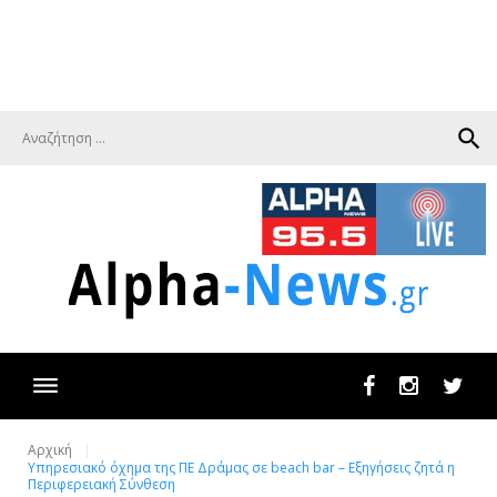
search
Facebook
Instagram
Twit
Αρχική
Υπηρεσιακό όχημα της ΠΕ Δράμας σε beach bar – Εξηγήσεις ζητά η
Περιφερειακή Σύνθεση