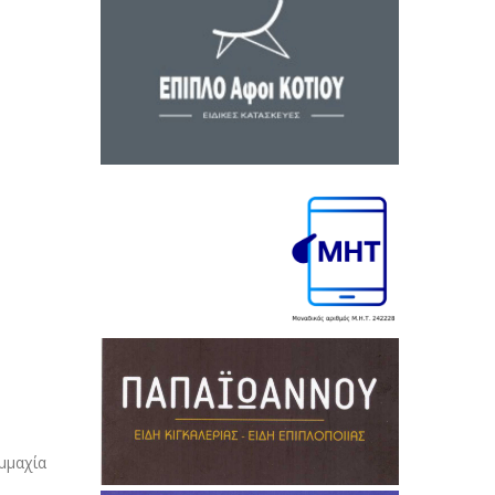
μμαχία