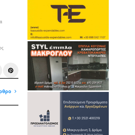
α
ος
e+
inkedIn
Pinterest
ρθρο
Next
Post