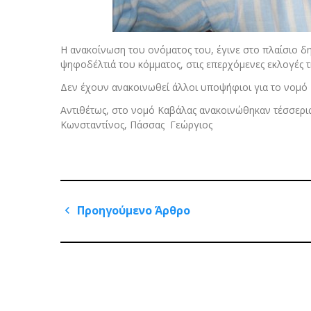
Η ανακοίνωση του ονόματος του, έγινε στο πλαίσιο 
ψηφοδέλτιά του κόμματος, στις επερχόμενες εκλογές τ
Δεν έχουν ανακοινωθεί άλλοι υποψήφιοι για το νομό 
Αντιθέτως, στο νομό Καβάλας ανακοινώθηκαν τέσσερι
Κωνσταντίνος, Πάσσας Γεώργιος
Πλοήγηση
Προηγούμενο Άρθρο
άρθρων
Previous
Post