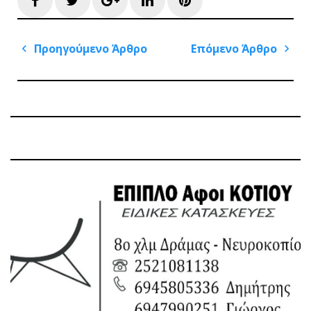
Πλοήγηση
Προηγούμενο Άρθρο
Επόμενο Άρθρο
άρθρων
Previous
Next
Post
Post