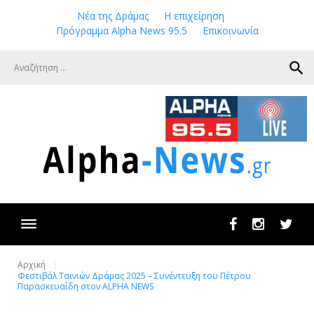
Skip
Νέα της Δράμας
Η επιχείρηση
to
Πρόγραμμα Alpha News 95.5
Επικοινωνία
content
search
Facebook
Instagram
Twit
Αρχική
Φεστιβάλ Ταινιών Δράμας 2025 – Συνέντευξη του Πέτρου
Παρασκευαίδη στον ALPHA NEWS