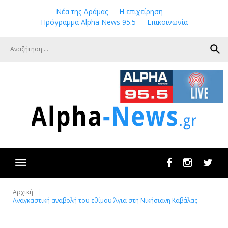
Skip
Νέα της Δράμας
Η επιχείρηση
to
Πρόγραμμα Alpha News 95.5
Επικοινωνία
content
search
Facebook
Instagram
Twit
Αρχική
Αναγκαστική αναβολή του εθίμου Άγια στη Νικήσιανη Καβάλας