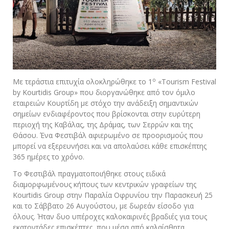
ο
Με τεράστια επιτυχία ολοκληρώθηκε το 1
«Τourism Festival
by Kourtidis Group» που διοργανώθηκε από τον όμιλο
εταιρειών Κουρτίδη με στόχο την ανάδειξη σημαντικών
σημείων ενδιαφέροντος που βρίσκονται στην ευρύτερη
περιοχή της Καβάλας, της Δράμας, των Σερρών και της
Θάσου. Ένα Φεστιβάλ αφιερωμένο σε προορισμούς που
μπορεί να εξερευνήσει και να απολαύσει κάθε επισκέπτης
365 ημέρες το χρόνο.
Το Φεστιβάλ πραγματοποιήθηκε στους ειδικά
διαμορφωμένους κήπους των κεντρικών γραφείων της
Kourtidis Group στην Παραλία Οφρυνίου την Παρασκευή 25
και το Σάββατο 26 Αυγούστου, με δωρεάν είσοδο για
όλους. Ήταν δυο υπέροχες καλοκαιρινές βραδιές για τους
εκατοντάδες επισκέπτες, που μέσα από καλαίσθητα