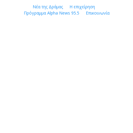
Skip
Νέα της Δράμας
Η επιχείρηση
to
Πρόγραμμα Alpha News 95.5
Επικοινωνία
content