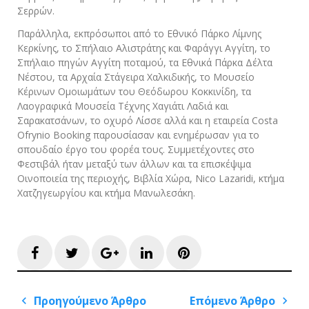
Σερρών.
Παράλληλα, εκπρόσωποι από το Εθνικό Πάρκο Λίμνης
Κερκίνης, το Σπήλαιο Αλιστράτης και Φαράγγι Αγγίτη, το
Σπήλαιο πηγών Αγγίτη ποταμού, τα Εθνικά Πάρκα Δέλτα
Νέστου, τα Αρχαία Στάγειρα Χαλκιδικής, το Μουσείο
Κέρινων Ομοιωμάτων του Θεόδωρου Κοκκινίδη, τα
Λαογραφικά Μουσεία Τέχνης Χαγιάτι Λαδιά και
Σαρακατσάνων, το οχυρό Λίσσε αλλά και η εταιρεία Costa
Ofrynio Booking παρουσίασαν και ενημέρωσαν για το
σπουδαίο έργο του φορέα τους. Συμμετέχοντες στο
Φεστιβάλ ήταν μεταξύ των άλλων και τα επισκέψιμα
Οινοποιεία της περιοχής, Βιβλία Χώρα, Nico Lazaridi, κτήμα
Χατζηγεωργίου και κτήμα Μανωλεσάκη.
Facebook
Twitter
Google+
LinkedIn
Pinterest
Πλοήγηση
Προηγούμενο Άρθρο
Επόμενο Άρθρο