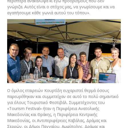
περίπτερα ανακάλυψα κι εγώ προορισμούς που δεν
γνώριζα. Αυτός είναι ο στόχος μας, να γνωρίσουμε και να
αγαπήσουμε κάθε γωνιά αυτού του τόπου».
Ο όμιλος εταιρειών Κουρτίδη ευχαριστεί θερμά όσους
παρευρέθηκαν και συμμετείχαν σε αυτό το πολύ σημαντικό
για όλους Τουριστικό Φεστιβάλ. Συμμετέχοντες του
«Tourism Festival» ήταν η Περιφέρεια Ανατολικής
Μακεδονίας και Θράκης, η Περιφέρεια Κεντρικής
Μακεδονίας, οι Αντιπεριφέρειες Καβάλας, Δράμας και
Σερρών, οι Δήμοι Παγγαίου, Αμφίπολης, Δράμας και