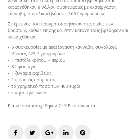
ναρκωτικά, στο εσωτερικό του οποίου βρέθηκαν και
κατασχέθηκαν 8 νάιλον συσκευασίες με ακατέργαστη
κάνναβη, συνολικού βάρους 7.667 γραμμαρίων.
Σε έρευνες που πραγματοποιήθηκαν στις οικίες των
δραστών, καθώς επίσης και στην κατοχή τους βρέθηκαν και
κατασχέθηκαν:
6 συσκευασίες με ακατέργαστη κάνναβη, συνολικού
βάρους 423,7 γραμμαρίων
1 πιστόλι κρότου – αερίου
84 φυσίγγια
1 ζυγαριά ακριβείας
1 φορητός ασύρματος
το χρηματικό ποσό των 400 ευρώ
κινητά τηλέφωνα
Επιπλέον κατασχέθηκαν 2 Ι.Χ.Ε. αυτοκίνητα.
Facebook
Twitter
Google+
LinkedIn
Pinterest