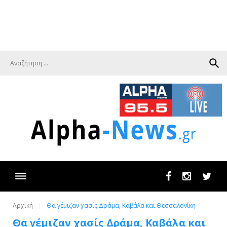
search
Facebook
Instagram
Twit
Αρχική
Θα γέμιζαν χασίς Δράμα, Καβάλα και Θεσσαλονίκη
Θα γέμιζαν χασίς Δράμα, Καβάλα και