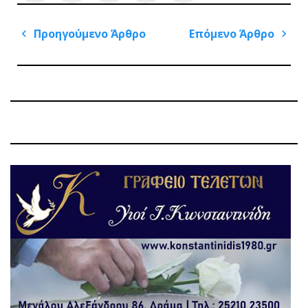
Πλοήγηση
Προηγούμενο Άρθρο
Επόμενο Άρθρο
άρθρων
Previous
Next
Post
Post