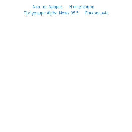
Skip
Νέα της Δράμας
Η επιχείρηση
to
Πρόγραμμα Alpha News 95.5
Επικοινωνία
content