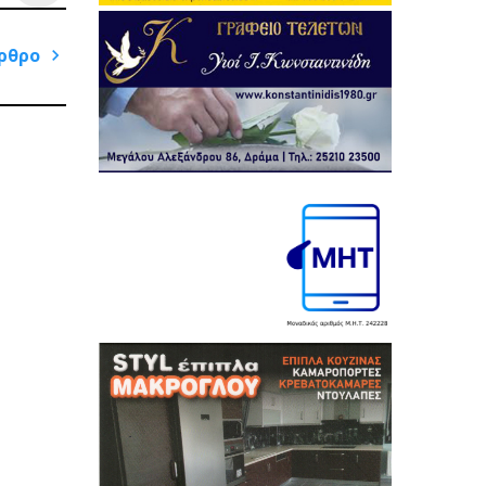
ρθρο
Next
Post