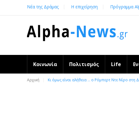
Skip
Νέα της Δράμας
Η επιχείρηση
Πρόγραμμα Al
to
content
Κοινωνία
Πολιτισμός
Life
Ε
Αρχική
Κι όμως είναι αλήθεια … ο Ρόμπερτ Ντε Νίρο στη 