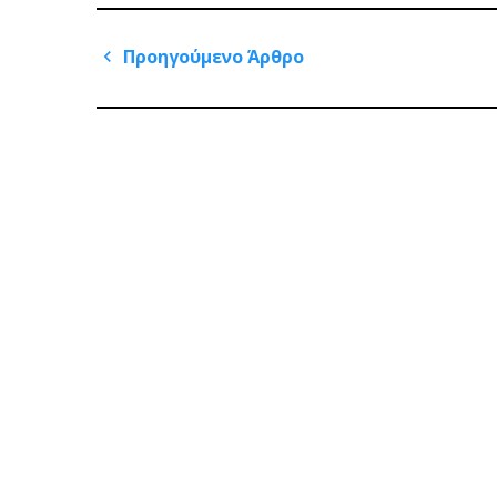
Πλοήγηση
Προηγούμενο Άρθρο
άρθρων
Previous
Post