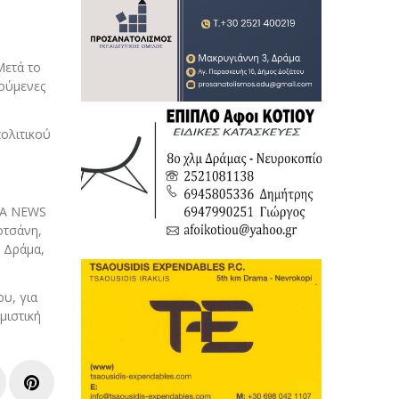
Μετά το
τούμενες
ολιτικού
HA NEWS
οτσάνη,
 Δράμα,
υ, για
μιστική
e+
inkedIn
Pinterest