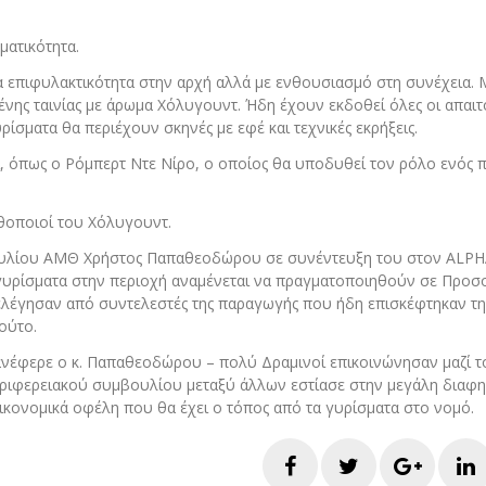
ματικότητα.
α επιφυλακτικότητα στην αρχή αλλά με ενθουσιασμό στη συνέχεια. 
νης ταινίας με άρωμα Χόλυγουντ. Ήδη έχουν εκδοθεί όλες οι απαι
ίσματα θα περιέχουν σκηνές με εφέ και τεχνικές εκρήξεις.
, όπως ο Ρόμπερτ Ντε Νίρο, ο οποίος θα υποδυθεί τον ρόλο ενός π
θοποιοί του Χόλυγουντ.
ουλίου ΑΜΘ Χρήστος Παπαθεοδώρου σε συνέντευξη του στον ALP
 γυρίσματα στην περιοχή αναμένεται να πραγματοποιηθούν σε Προσ
ελέγησαν από συντελεστές της παραγωγής που ήδη επισκέφτηκαν τη
ούτο.
νέφερε ο κ. Παπαθεοδώρου – πολύ Δραμινοί επικοινώνησαν μαζί το
εριφερειακού συμβουλίου μεταξύ άλλων εστίασε στην μεγάλη διαφη
οικονομικά οφέλη που θα έχει ο τόπος από τα γυρίσματα στο νομό.
Facebook
Twitter
Googl
L