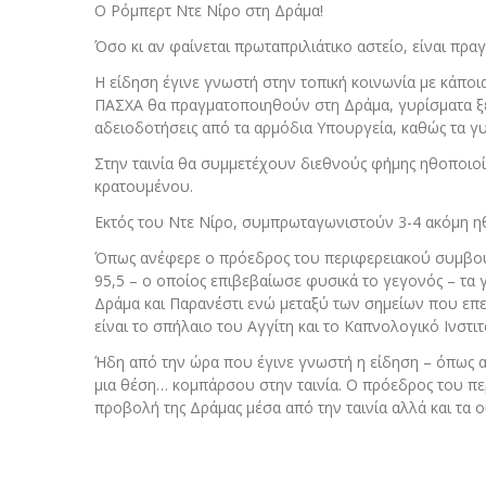
Ο Ρόμπερτ Ντε Νίρο στη Δράμα!
Όσο κι αν φαίνεται πρωταπριλιάτικο αστείο, είναι πραγ
Η είδηση έγινε γνωστή στην τοπική κοινωνία με κάποι
ΠΑΣΧΑ θα πραγματοποιηθούν στη Δράμα, γυρίσματα ξέ
αδειοδοτήσεις από τα αρμόδια Υπουργεία, καθώς τα γυρ
Στην ταινία θα συμμετέχουν διεθνούς φήμης ηθοποιοί
κρατουμένου.
Εκτός του Ντε Νίρο, συμπρωταγωνιστούν 3-4 ακόμη η
Όπως ανέφερε ο πρόεδρος του περιφερειακού συμβ
95,5 – ο οποίος επιβεβαίωσε φυσικά το γεγονός – τα
Δράμα και Παρανέστι ενώ μεταξύ των σημείων που επ
είναι το σπήλαιο του Αγγίτη και το Καπνολογικό Ινστιτ
Ήδη από την ώρα που έγινε γνωστή η είδηση – όπως α
μια θέση… κομπάρσου στην ταινία. Ο πρόεδρος του π
προβολή της Δράμας μέσα από την ταινία αλλά και τα 