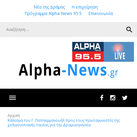
Skip
Νέα της Δράμας
Η επιχείρηση
to
Πρόγραμμα Alpha News 95.5
Επικοινωνία
content
search
Facebook
Instagram
Twit
Αρχική
Κάλεσμα του Γ. Παπαεμμανουήλ προς τους πρωταγωνιστές της
χολιγουντιανής ταινίας για την Δραμινογνωσία