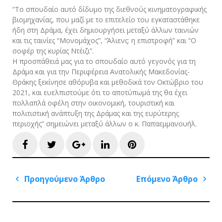
“Το σπουδαίο αυτό δίδυμο της διεθνούς κινηματογραφικής
βιομηχανίας, που μαζί με το επιτελείο του εγκαταστάθηκε
ήδη στη Δράμα, έχει δημιουργήσει μεταξύ άλλων ταινιών
και τις ταινίες “Μονομάχος”, “Άλιενς: η επιστροφή” και “Ο
σοφέρ της κυρίας Ντέιζι”.
Η προσπάθειά μας για το σπουδαίο αυτό γεγονός για τη
Δράμα και για την Περιφέρεια Ανατολικής Μακεδονίας-
Θράκης ξεκίνησε αθόρυβα και μεθοδικά τον Οκτώβριο του
2021, και ευελπιστούμε ότι το αποτύπωμά της θα έχει
πολλαπλά οφέλη στην οικονομική, τουριστική και
πολιτιστική ανάπτυξη της Δράμας και της ευρύτερης
περιοχής” σημειώνει μεταξύ άλλων ο κ. Παπαεμμανουήλ.
Facebook
Twitter
Google+
LinkedIn
Pinterest
Πλοήγηση
Προηγούμενο Άρθρο
Επόμενο Άρθρο
άρθρων
Previous
Next
Post
Post