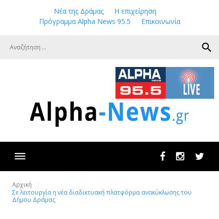
Skip
Νέα της Δράμας
Η επιχείρηση
to
Πρόγραμμα Alpha News 95.5
Επικοινωνία
content
search
Facebook
Instagram
Twit
Αρχική
Σε λειτουργία η νέα διαδικτυακή πλατφόρμα ανακύκλωσης του
Δήμου Δράμας