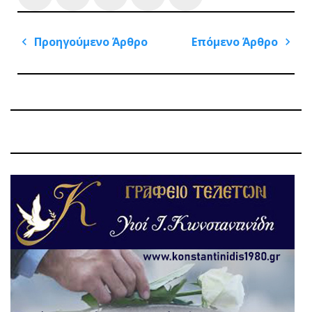
Πλοήγηση
Προηγούμενο Άρθρο
Επόμενο Άρθρο
άρθρων
Previous
Next
Post
Post