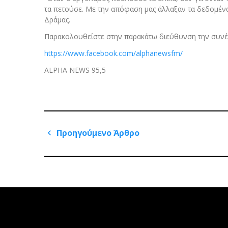
τα πετούσε. Με την απόφαση μας άλλαξαν τα δεδομένα
Δράμας.
Παρακολουθείστε στην παρακάτω διεύθυνση την συνέ
https://www.facebook.com/alphanewsfm/
ALPHA NEWS 95,5
Πλοήγηση
Προηγούμενο Άρθρο
άρθρων
Previous
Post