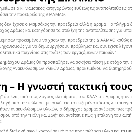
σημείωσε ο κ. Μαμσάκος κατηγορώντας ευθέως τις αντιπολιτεύσεις οτ
άσει την προεδρεία της ΔΙΑΑΜΑΘ.
πως δεν έχασε ο Μαμσάκος την προεδρεία αλλά η Δράμα. Το πλήγμα 
χος Δράμας και κατηγόρησε τα στελέχη της αντιπολίτευσης για υποκ
ολέμησαν προκειμένου να χάσω την προεδρεία της ΔΙΑΑΜΑΘ καθώς κ
μηχανισμούς για να δημιουργήσουν πρόβλημα” και συνέχισε λέγοντα
λιτευτικά παιχνίδια στις πλάτες των εργαζόμενων παιδιών”
υ Δημάρχου Δράμας θα προσπαθήσει να ασκήσει πίεση με στόχο την
αλογής Ανακυκλώσιμων Υλικών Δράμας, προκειμένου να διατηρηθού
 – Η γνωστή τακτική τους
” ότι ένας από τους λόγους κλεισίματος του ΚΔΑΥ της Δράμας ήταν κ
αλογή από την πώληση, με συνέπεια το αυξημένο κόστος λειτουργίας
τήτων ανακυκλώσιμων υλικών, ο δήμαρχος Δράμας ανέφερε πως πρό
ου από την “Πόλη και Ζωή” και αντέτεινε πως η επιλογή του αυτή
α.
 καλή διαλογή αφού κρατούσε μόνο τα προς πώληση υλικά και τα υ