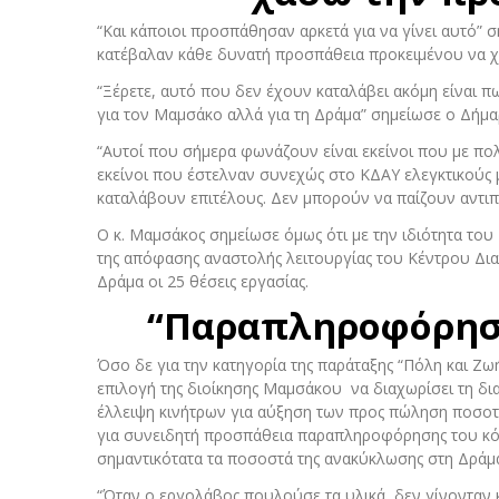
“Και κάποιοι προσπάθησαν αρκετά για να γίνει αυτό” 
κατέβαλαν κάθε δυνατή προσπάθεια προκειμένου να χ
“Ξέρετε, αυτό που δεν έχουν καταλάβει ακόμη είναι 
για τον Μαμσάκο αλλά για τη Δράμα” σημείωσε ο Δήμαρ
“Αυτοί που σήμερα φωνάζουν είναι εκείνοι που με π
εκείνοι που έστελναν συνεχώς στο ΚΔΑΥ ελεγκτικούς 
καταλάβουν επιτέλους. Δεν μπορούν να παίζουν αντιπο
Ο κ. Μαμσάκος σημείωσε όμως ότι με την ιδιότητα το
της απόφασης αναστολής λειτουργίας του Κέντρου Δι
Δράμα οι 25 θέσεις εργασίας.
“Παραπληροφόρηση
Όσο δε για την κατηγορία της παράταξης “Πόλη και Ζωή
επιλογή της διοίκησης Μαμσάκου να διαχωρίσει τη δι
έλλειψη κινήτρων για αύξηση των προς πώληση ποσο
για συνειδητή προσπάθεια παραπληροφόρησης του κόσμ
σημαντικότατα τα ποσοστά της ανακύκλωσης στη Δράμ
“Όταν ο εργολάβος πουλούσε τα υλικά, δεν γίνονταν