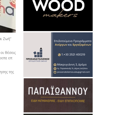
αι Ζωή”
οι θέσεις
ρεπε επ
ησης της