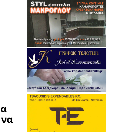
ρα
 να