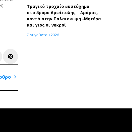
ος
Τραγικό τροχαίο δυστύχημα
στο δρόμο Αμφίπολης – Δράμας,
κοντά στην Παλαιοκώμη -Μητέρα
και γιος οι νεκροί
7 Αυγούστου 2026
e+
inkedIn
Pinterest
ρθρο
Next
Post