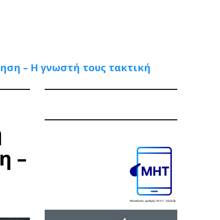
ηση – Η γνωστή τους τακτική
η
η –