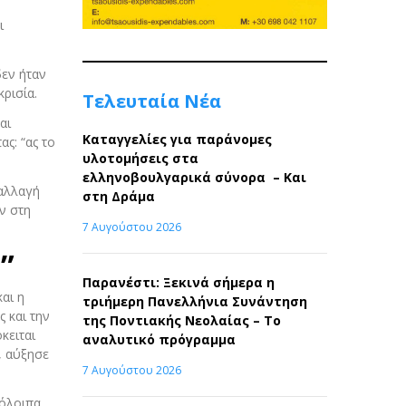
ι
δεν ήταν
ρισία.
Τελευταία Νέα
αι
Καταγγελίες για παράνομες
ς: “ας το
υλοτομήσεις στα
ελληνοβουλγαρικά σύνορα – Και
 αλλαγή
στη Δράμα
ν στη
7 Αυγούστου 2026
”
Παρανέστι: Ξεκινά σήμερα η
αι η
τριήμερη Πανελλήνια Συνάντηση
 και την
της Ποντιακής Νεολαίας – Το
κειται
αναλυτικό πρόγραμμα
, αύξησε
7 Αυγούστου 2026
πόλοιπα