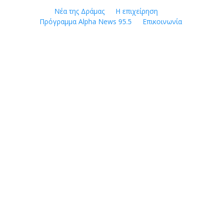
Skip
Νέα της Δράμας
Η επιχείρηση
to
Πρόγραμμα Alpha News 95.5
Επικοινωνία
content