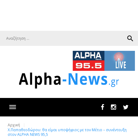
search
Facebook
Instagram
Twit
Αρχική
Χ.Παπαθεοδώρου: θα είμαι υποψήφιος με τον Μέτιο – συνέντευξη
στον ALPHA NEWS 95,5