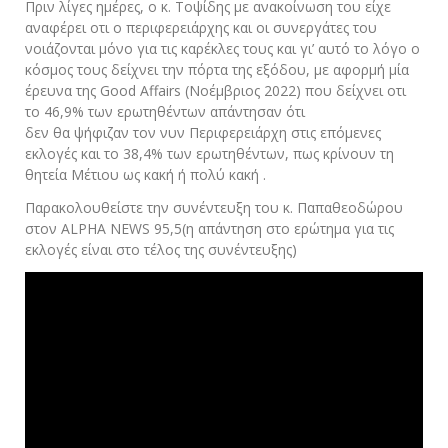
Πριν λίγες ημέρες, ο κ. Τοψίδης με ανακοίνωση του είχε
αναφέρει οτι ο περιφερειάρχης και οι συνεργάτες του
νοιάζονται μόνο για τις καρέκλες τους και γι’ αυτό το λόγο ο
κόσμος τους δείχνει την πόρτα της εξόδου, με αφορμή μία
έρευνα της Good Affairs (Νοέμβριος 2022) που δείχνει οτι
το 46,9% των ερωτηθέντων απάντησαν ότι
δεν θα ψήφιζαν τον νυν Περιφερειάρχη στις επόμενες
εκλογές και το 38,4% των ερωτηθέντων, πως κρίνουν τη
θητεία Μέτιου ως κακή ή πολύ κακή .
Παρακολουθείστε την συνέντευξη του κ. Παπαθεοδώρου
στον ALPHA NEWS 95,5(η απάντηση στο ερώτημα για τις
εκλογές είναι στο τέλος της συνέντευξης)