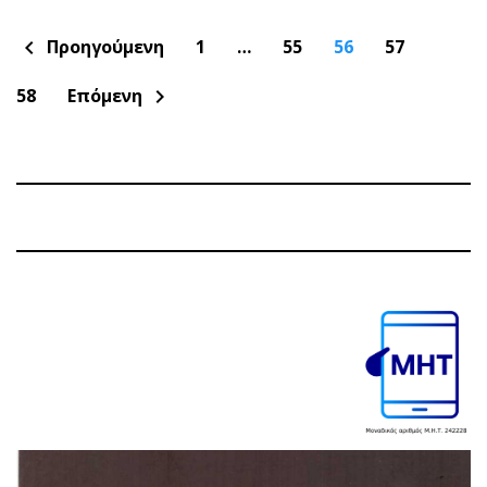
Πλοήγηση
Προηγούμενη
1
…
55
56
57
chevron_left
άρθρων
58
Επόμενη
chevron_right