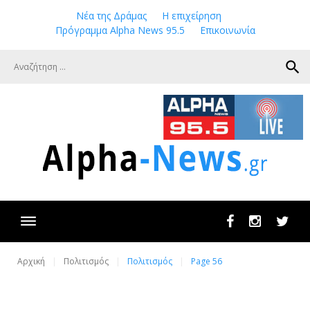
Skip
Νέα της Δράμας
Η επιχείρηση
to
Πρόγραμμα Alpha News 95.5
Επικοινωνία
content
search
Facebook
Instagram
Twit
Αρχική
Πολιτισμός
Πολιτισμός
Page 56