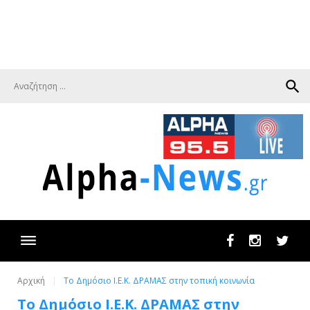
search
Facebook
Instagram
Twit
Αρχική
To Δημόσιο Ι.Ε.Κ. ΔΡΑΜΑΣ στην τοπική κοινωνία
To Δημόσιο Ι.Ε.Κ. ΔΡΑΜΑΣ στην