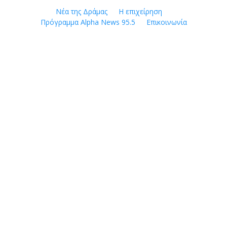
Skip
Νέα της Δράμας
Η επιχείρηση
to
Πρόγραμμα Alpha News 95.5
Επικοινωνία
content