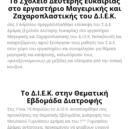
Το Σχολείο Δεύτερης Ευκαιρίας
στο εργαστήριο Μαγειρικής και
Ζαχαροπλαστικής του Δ.Ι.Ε.Κ.
στις 3 Απριλίου πραγματοποιήθηκε επίσκεψη του Σ.Δ.Ε.
Δράμας (Σχολείο Δεύτερης Ευκαιρίας) στο εργαστήριο
Μαγειρικής και Ζαχαροπλαστικής του Δ.Ι.Ε.Κ. Εκπαιδευτές και
καταρτιζόμενου αφού ξενάγησαν τους μαθητές του Σ.Δ.Ε.
στον χώρο του εργαστηρίου και συνομίλησαν για θέματα
μαγειρικής και κατάρτισης, καλωσόρισαν τους
«φιλοξενούμενους» με μεζέδες και εδέσματα από την τοπική
κουζίνα.
Το Δ.Ι.Ε.Κ. στην Θεματική
Εβδομάδα Διατροφής
Στις 11και 19 Απριλίου το Δ.Ι.Ε.Κ. ανταποκρίθηκε στις
προσκλήσεις της Θεματικής Εβδομάδας Διατροφής του
ου
Μουσικού Γυμνάσιου Δράμας και του 1
Γυμνασίου
Δράμας αντίστοιχα, προκειμένου να φτιάξουν υγιεινό