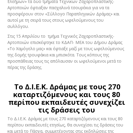
Ελεήμων» τα δύο τμήματα Τεχνικών Ζαχαροπλαστικής-
Αρτοποιών έφτιαξαν πασχαλινά τσουρέκια για να τα
προσφέρουν στον «Σύλλογο Παραπληγικών Δράμας» και
αυτοί με τη σειρά τους στους ωφελούμενους του
συλλόγου.
Στις 15 Απριλίου το τμήμα Τεχνικός Ζαχαροπλαστικής-
Αρτοποιών επισκέφτηκε το ΚΔΑΠ- ΜΕΑ του Δήμου Δράμας
«Το Χαμόγελο μας» και έφτιαξε μαζί με τους ωφελούμενους
της δομής τρουφάκια και μπισκότα. Τους κόπους της
προσπάθειας τους τις απόλαυσαν οι ωφελούμενοι μετά το
πέρας της δράσης.
Το Δ.Ι.Ε.Κ. Δράμας με τους 270
καταρτιζόμενους και τους 80
περίπου εκπαιδευτές συνεχίζει
τις δράσεις του
Το Δ.Ι.Ε.Κ. Δράμας με τους 270 καταρτιζόμενους και τους 80
περίπου εκπαιδευτές ετησίως, θα συνεχίσει τις δράσεις του
και μετά το Πάσχα, συμμετέχοντας στις εκδηλώσεις της