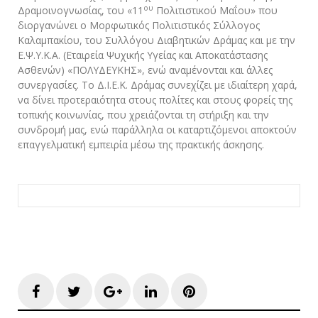
ου
Δραμοινογνωσίας, του «11
Πολιτιστικού Μαΐου» που
διοργανώνει ο Μορφωτικός Πολιτιστικός Σύλλογος
Καλαμπακίου, του Συλλόγου Διαβητικών Δράμας και με την
Ε.Ψ.Υ.Κ.Α. (Εταιρεία Ψυχικής Υγείας και Αποκατάστασης
Ασθενών) «ΠΟΛΥΔΕΥΚΗΣ», ενώ αναμένονται και άλλες
συνεργασίες. Το Δ.Ι.Ε.Κ. Δράμας συνεχίζει με ιδιαίτερη χαρά,
να δίνει προτεραιότητα στους πολίτες και στους φορείς της
τοπικής κοινωνίας, που χρειάζονται τη στήριξη και την
συνδρομή μας, ενώ παράλληλα οι καταρτιζόμενοι αποκτούν
επαγγελματική εμπειρία μέσω της πρακτικής άσκησης.
Facebook
Twitter
Google+
LinkedIn
Pinterest