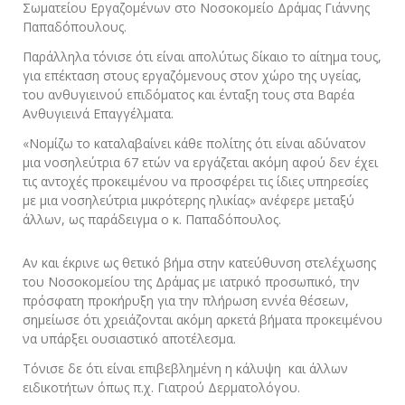
Σωματείου Εργαζομένων στο Νοσοκομείο Δράμας Γιάννης
Παπαδόπουλους.
Παράλληλα τόνισε ότι είναι απολύτως δίκαιο το αίτημα τους,
για επέκταση στους εργαζόμενους στον χώρο της υγείας,
του ανθυγιεινού επιδόματος και ένταξη τους στα Βαρέα
Ανθυγιεινά Επαγγέλματα.
«Νομίζω το καταλαβαίνει κάθε πολίτης ότι είναι αδύνατον
μια νοσηλεύτρια 67 ετών να εργάζεται ακόμη αφού δεν έχει
τις αντοχές προκειμένου να προσφέρει τις ίδιες υπηρεσίες
με μια νοσηλεύτρια μικρότερης ηλικίας» ανέφερε μεταξύ
άλλων, ως παράδειγμα ο κ. Παπαδόπουλος.
Αν και έκρινε ως θετικό βήμα στην κατεύθυνση στελέχωσης
του Νοσοκομείου της Δράμας με ιατρικό προσωπικό, την
πρόσφατη προκήρυξη για την πλήρωση εννέα θέσεων,
σημείωσε ότι χρειάζονται ακόμη αρκετά βήματα προκειμένου
να υπάρξει ουσιαστικό αποτέλεσμα.
Τόνισε δε ότι είναι επιβεβλημένη η κάλυψη και άλλων
ειδικοτήτων όπως π.χ. Γιατρού Δερματολόγου.