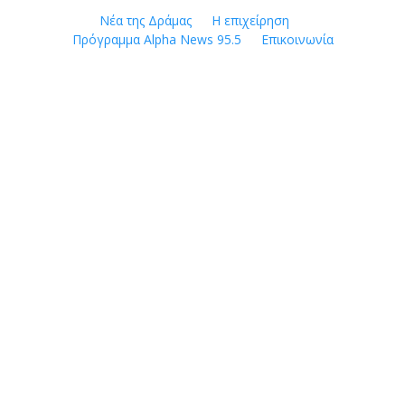
Skip
Νέα της Δράμας
Η επιχείρηση
to
Πρόγραμμα Alpha News 95.5
Επικοινωνία
content