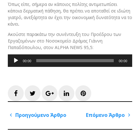
Όπως είπε, σήμερα αν κάποιος πολίτης αντιμετωπίσει
κάποια δερματική πάθηση, θα πρέπει να αποταθεί σε ιδιώτη
γιατρό, ανεξάρτητα αν έχει την οικονομική δυνατότητα να το
κάνει.
Ακούστε παρακάτω την συνέντευξη του Προέδρου των
Εργαζομένων στο Νοσοκομείο Δράμας Γιάννη
Παπαδόπουλου, στον ALPHA NEWS 95,5:
Πρόγραμμα
00:00
00:00
Αναπαραγωγής
Ήχου
Facebook
Twitter
Google+
LinkedIn
Pinterest
Πλοήγηση
Προηγούμενο Άρθρο
Επόμενο Άρθρο
άρθρων
Previous
Next
Post
Post